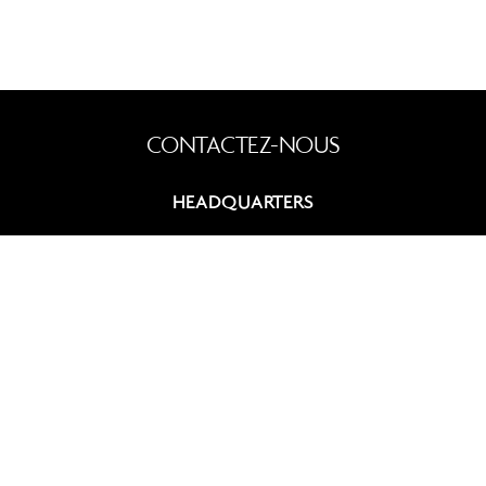
HEADQUARTERS
9, rue du Chevalier de Saint-George
75008 Paris, France
+33 (0)1 42 60 12 83
contact@summitcosmetics-europe.com