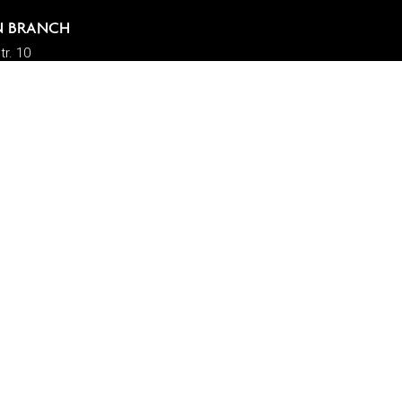
 BRANCH
r. 10
seldorf, Germany
1 4570 511
germany@summitcosmetics-
om