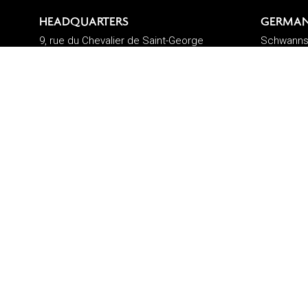
HEADQUARTERS
GERMAN
9, rue du Chevalier de Saint-George
Schwannst
75008 Paris, France
40476 Düs
+33 (0)1 42 60 12 83
+49 (0)21
contact@summitcosmetics-
contact-
europe.com
europe.c