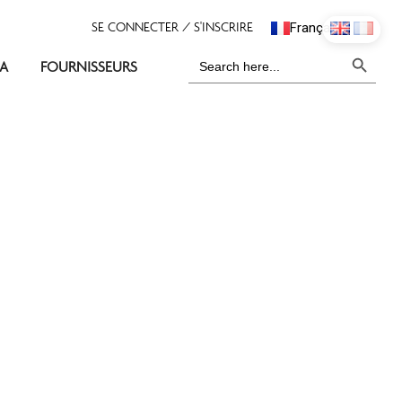
Français
English
Search 
Search
A
FOURNISSEURS
for: