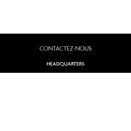
HEADQUARTERS
9, rue du Chevalier de Saint-George
75008 Paris, France
+33 (0)1 42 60 12 83
contact@summitcosmetics-europe.com