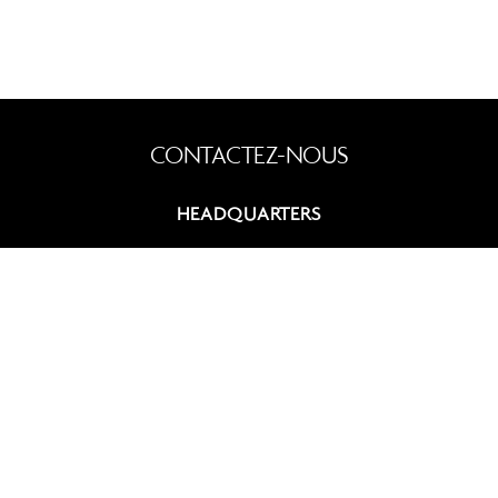
HEADQUARTERS
9, rue du Chevalier de Saint-George
75008 Paris, France
+33 (0)1 42 60 12 83
contact@summitcosmetics-europe.com