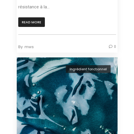
résistance à la...
READ MORE
By
mws
0
Ingrédient fonctionnel